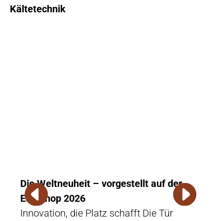
Kältetechnik
Die Weltneuheit – vorgestellt auf der
Erfo
Euroshop 2026
Der 
Innovation, die Platz schafft Die Tür
inte