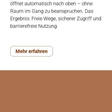
öffnet automatisch nach oben – ohne
Proj
Raum im Gang zu beanspruchen. Das
Reso
Ergebnis: Freie Wege, sicherer Zugriff und
wurd
barrierefreie Nutzung.
Impu
gew
Mehr erfahren
M