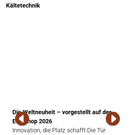
Kältetechnik
Die Weltneuheit – vorgestellt auf der
Erfo
Euroshop 2026
Der 
Innovation, die Platz schafft Die Tür
inte